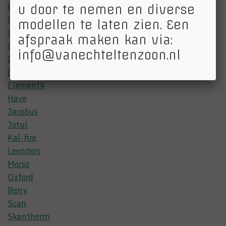
Barbas
u door te nemen en diverse
Bellfires
modellen te laten zien. Een
Charnwood
afspraak maken kan via:
Contura
info@vanechteltenzoon.nl
Dik Geurts
Dru
Element4
Have
Jacobus
Jotul
Kal-fire
Leenders
Morso
Oxford
Reny
Scan
Skantherm