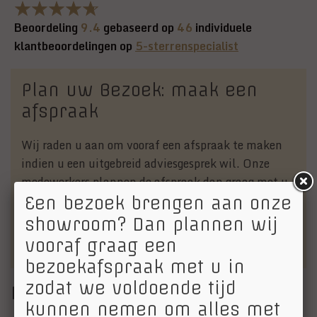
Beoordeling
9.4
gebaseerd op
46
individuele
klantbeoordelingen op
5-sterrenspecialist
Plan uw Bezoek: maak een
afspraak
Wij raden u aan om vooraf een afspraak te maken
indien u een uitgebreid adviesgesprek wil. Onze
medewerkers plannen de afspraak dan graag met u
in. Een afspraak maken kan via:
Een bezoek brengen aan onze
info@vanechteltenzoon.nl
of telefonisch via 030-
showroom? Dan plannen wij
6562157.
vooraf graag een
bezoekafspraak met u in
zodat we voldoende tijd
Merken
kunnen nemen om alles met