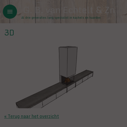
Overslaan en naar de inhoud gaan
menu
Al drie generaties lang specialist in kachels en haarden
3D
« Terug naar het overzicht