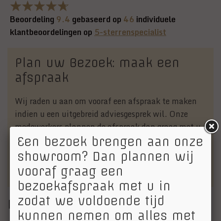
Beoordeling
9.4
gebaseerd op
46
individuele
klantbeoordelingen op
5-sterrenspecialist
Plan uw Bezoek: maak een
afspraak
Wij raden u aan om vooraf een afspraak te maken
indien u een uitgebreid adviesgesprek wil. Onze
medewerkers plannen de afspraak dan graag met u
in. Een afspraak maken kan via:
Een bezoek brengen aan onze
info@vanechteltenzoon.nl
of telefonisch via 030-
showroom? Dan plannen wij
6562157.
vooraf graag een
bezoekafspraak met u in
zodat we voldoende tijd
Merken
kunnen nemen om alles met