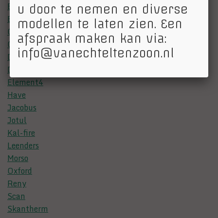
Barbas
u door te nemen en diverse
Bellfires
modellen te laten zien. Een
Charnwood
afspraak maken kan via:
Contura
info@vanechteltenzoon.nl
Dik Geurts
Dru
Element4
Have
Jacobus
Jotul
Kal-fire
Leenders
Morso
Oxford
Reny
Scan
Skantherm